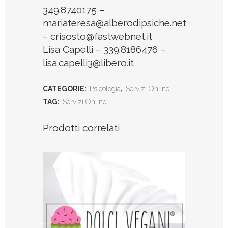
349.8740175 –
mariateresa@alberodipsiche.net
– crisosto@fastwebnet.it
Lisa Capelli – 339.8186476 –
lisa.capelli3@libero.it
CATEGORIE:
Psicologia
,
Servizi Online
TAG:
Servizi Online
Prodotti correlati