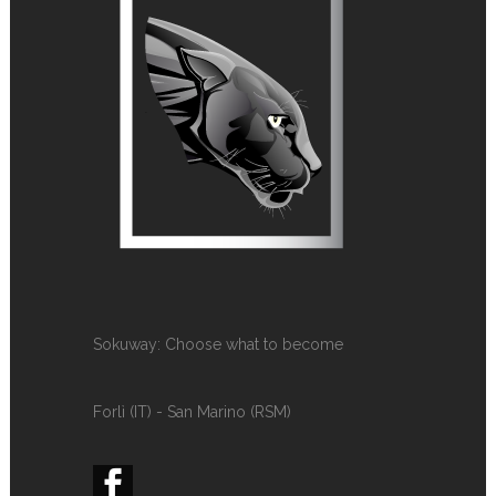
Sokuway: Choose what to become
Forlì (IT) - San Marino (RSM)